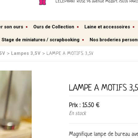
L'ELEPHANT ROSE 96 avenue Mozart 75016 PARI
er son ours
Ours de Collection
Laine et accessoires
Stage de miniatures / scrapbooking
Nos broderies person
,5V
Lampes 3,5V
›
› LAMPE A MOTIFS 3,5V
LAMPE A MOTIFS 3,
Prix : 15.50 €
En stock
Magnifique lampe de bureau avec