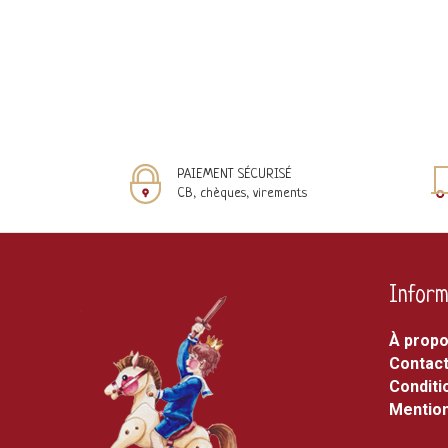
PAIEMENT SÉCURISÉ
CB, chèques, virements
Inform
À prop
Contac
Conditi
Mention