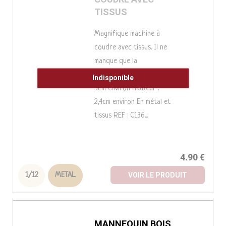
COUDRE AVEC
TISSUS
Magnifique machine à
coudre avec tissus. Il ne
manque que la
couturière... Largeur :
Indisponible
3cm environ Hauteur :
2,4cm environ En métal et
tissus REF : C136...
4.90 €
1/12
METAL
VOIR LE PRODUIT