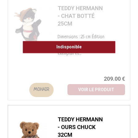
TEDDY HERMANN
- CHAT BOTTÉ
25CM
Dimensions : 25 cm Édition
limitée à 200
Indisponible
exemplaires....
209.00 €
MOHAIR
VOIR LE PRODUIT
TEDDY HERMANN
- OURS CHUCK
32CM