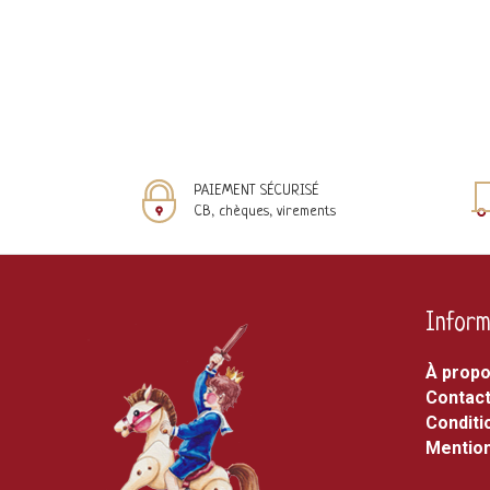
PAIEMENT SÉCURISÉ
CB, chèques, virements
Inform
À prop
Contac
Conditi
Mention