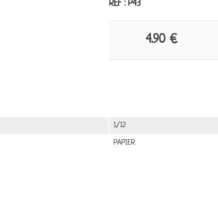
REF : P43
4.90 €
1/12
PAPIER