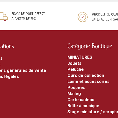
FRAIS DE PORT OFFERT
PRODUIT DE QUA
À PARTIR DE 79€
SATISFACTION GA
ations
Catégorie Boutique
MINIATURES
os
jouets
t
peluche
ons générales de vente
ours de collection
s légales
laine et accessoires
poupées
maileg
carte cadeau
boîte à musique
stage miniature / scrap