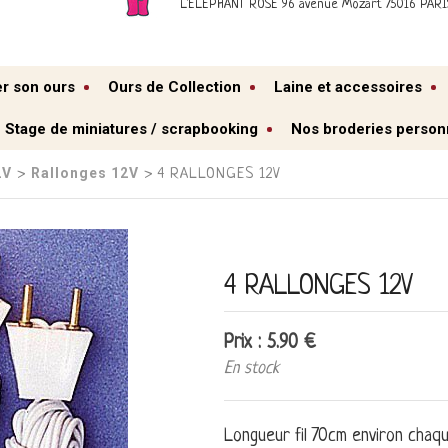
L'ELEPHANT ROSE 96 avenue Mozart 75016 PARI
er son ours
Ours de Collection
Laine et accessoires
Stage de miniatures / scrapbooking
Nos broderies person
2V
Rallonges 12V
›
› 4 RALLONGES 12V
4 RALLONGES 12V
Prix : 5.90 €
En stock
Longueur fil 70cm environ chaqu