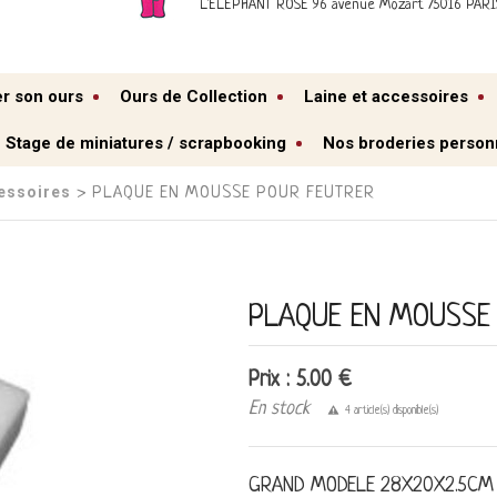
L'ELEPHANT ROSE 96 avenue Mozart 75016 PARI
er son ours
Ours de Collection
Laine et accessoires
Stage de miniatures / scrapbooking
Nos broderies person
cessoires
› PLAQUE EN MOUSSE POUR FEUTRER
PLAQUE EN MOUSSE
Prix : 5.00 €
En stock
4 article(s) disponible(s)
GRAND MODELE 28X20X2.5CM