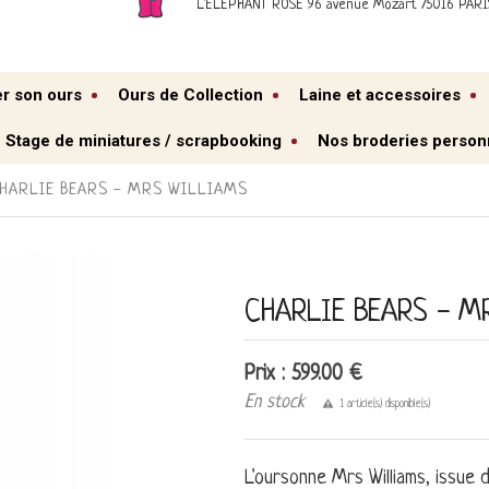
L'ELEPHANT ROSE 96 avenue Mozart 75016 PARI
er son ours
Ours de Collection
Laine et accessoires
Stage de miniatures / scrapbooking
Nos broderies person
HARLIE BEARS - MRS WILLIAMS
CHARLIE BEARS - M
Prix : 599.00 €
En stock
1 article(s) disponible(s)
L'oursonne Mrs Williams, issue 