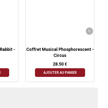
Rabbit -
Coffret Musical Phosphorescent -
Co
Circus
28.50 €
R
AJOUTER AU PANIER