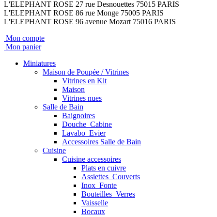
L'ELEPHANT ROSE 27 rue Desnouettes 75015 PARIS
L'ELEPHANT ROSE 86 rue Monge 75005 PARIS
L'ELEPHANT ROSE 96 avenue Mozart 75016 PARIS
Mon compte
Mon panier
Miniatures
Maison de Poupée / Vitrines
Vitrines en Kit
Maison
Vitrines nues
Salle de Bain
Baignoires
Douche_Cabine
Lavabo_Evier
Accessoires Salle de Bain
Cuisine
Cuisine accessoires
Plats en cuivre
Assiettes_Couverts
Inox_Fonte
Bouteilles_Verres
Vaisselle
Bocaux