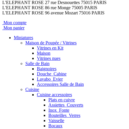
L'ELEPHANT ROSE 27 rue Desnouettes 75015 PARIS
L'ELEPHANT ROSE 86 rue Monge 75005 PARIS
L'ELEPHANT ROSE 96 avenue Mozart 75016 PARIS
Mon compte
Mon panier
Miniatures
Maison de Poupée / Vitrines
Vitrines en Kit
Maison
Vitrines nues
Salle de Bain
Baignoires
Douche_Cabine
Lavabo_Evier
Accessoires Salle de Bain
Cuisine
Cuisine accessoires
Plats en cuivre
Assiettes_Couverts
Inox_Fonte
Bouteilles_Verres
Vaisselle
Bocaux