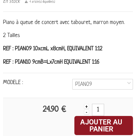
En stock
4 article(s) disponible(s)
Piano à queue de concert avec tabouret, marron moyen.
2 Tailles
REF : PIAN09 10xcmL x8cmH, EQUIVALENT 1:12
REF : PIAN10 9cmB=Lx7cmH EQUIVALENT 1:16
MODELE :
PIAN09
+
24.90 €
-
AJOUTER AU
PANIER