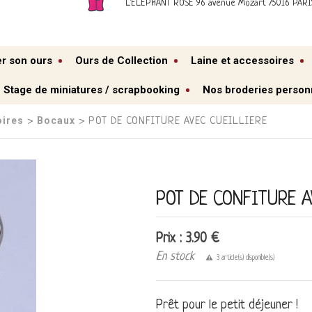
L'ELEPHANT ROSE 96 avenue Mozart 75016 PARI
er son ours
Ours de Collection
Laine et accessoires
Stage de miniatures / scrapbooking
Nos broderies person
oires
Bocaux
›
› POT DE CONFITURE AVEC CUEILLIERE
POT DE CONFITURE A
Prix : 3.90 €
En stock
3 article(s) disponible(s)
Prêt pour le petit déjeuner !