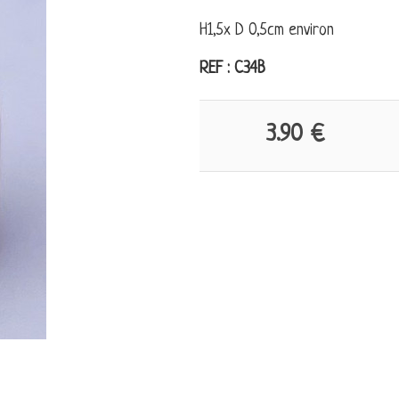
H1,5x D 0,5cm environ
REF : C34B
3.90 €