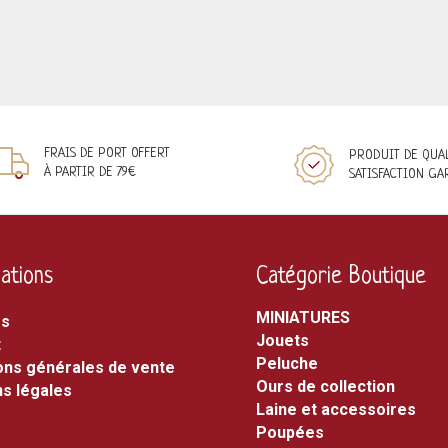
FRAIS DE PORT OFFERT
PRODUIT DE QUA
À PARTIR DE 79€
SATISFACTION GA
ations
Catégorie Boutique
MINIATURES
os
jouets
t
peluche
ons générales de vente
ours de collection
s légales
laine et accessoires
poupées