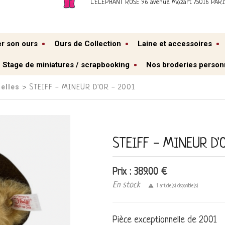
L'ELEPHANT ROSE 96 avenue Mozart 75016 PARI
er son ours
Ours de Collection
Laine et accessoires
Stage de miniatures / scrapbooking
Nos broderies person
elles
› STEIFF - MINEUR D'OR - 2001
STEIFF - MINEUR D'
Prix : 389.00 €
En stock
1 article(s) disponible(s)
Pièce exceptionnelle de 2001