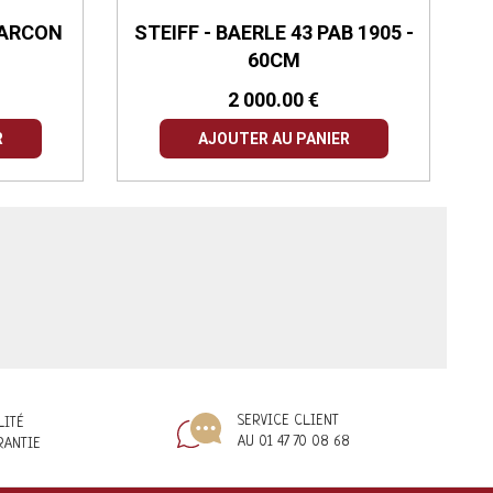
GARCON
STEIFF - BAERLE 43 PAB 1905 -
O
60CM
2 000.00 €
R
AJOUTER AU PANIER
SERVICE CLIENT
LITÉ
AU 01 47 70 08 68
RANTIE