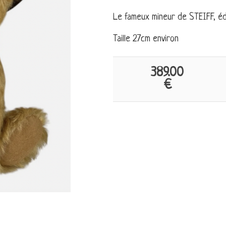
Le fameux mineur de STEIFF, édi
Taille 27cm environ
389.00
€