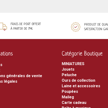
FRAIS DE PORT OFFERT
PRODUIT DE QUA
À PARTIR DE 79€
SATISFACTION GA
ations
Catégorie Boutique
MINIATURES
os
jouets
t
peluche
ons générales de vente
ours de collection
s légales
laine et accessoires
poupées
maileg
carte cadeau