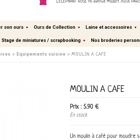
L'ELEPHANT ROSE 96 avenue Mozart 75016 PARI
er son ours
Ours de Collection
Laine et accessoires
Stage de miniatures / scrapbooking
Nos broderies person
oires
Equipements cuisine
›
› MOULIN A CAFE
MOULIN A CAFE
Prix : 5.90 €
En stock
Un moulin à café pour moudre so